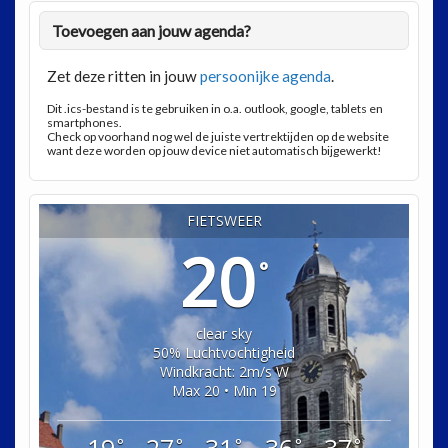
Toevoegen aan jouw agenda?
Zet deze ritten in jouw
persoonijke agenda
.
Dit .ics-bestand is te gebruiken in o.a. outlook, google, tablets en
smartphones.
Check op voorhand nog wel de juiste vertrektijden op de website
want deze worden op jouw device niet automatisch bijgewerkt!
FIETSWEER
20
°
clear sky
50% Luchtvochtigheid
Windkracht: 2m/s W
Max 20 • Min 19
°
°
°
°
°