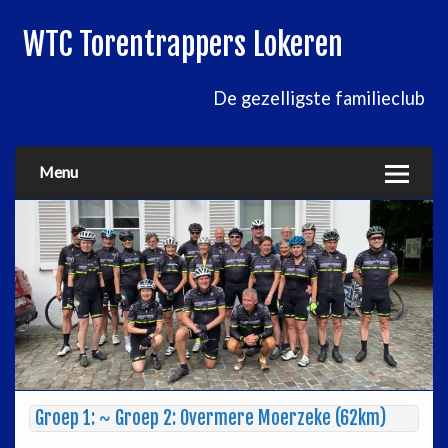
WTC Torentrappers Lokeren
De gezelligste familieclub
Menu
Groep 1: ~ Groep 2: Overmere Moerzeke (62km)