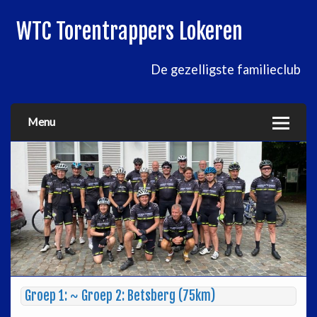
WTC Torentrappers Lokeren
De gezelligste familieclub
Menu
Groep 1: ~ Groep 2: Betsberg (75km)