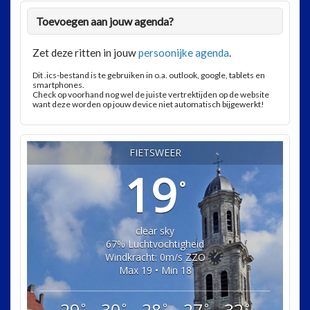
Toevoegen aan jouw agenda?
Zet deze ritten in jouw
persoonijke agenda
.
Dit .ics-bestand is te gebruiken in o.a. outlook, google, tablets en
smartphones.
Check op voorhand nog wel de juiste vertrektijden op de website
want deze worden op jouw device niet automatisch bijgewerkt!
FIETSWEER
19
°
clear sky
67% Luchtvochtigheid
Windkracht: 0m/s ZZO
Max 19 • Min 18
°
°
°
°
°