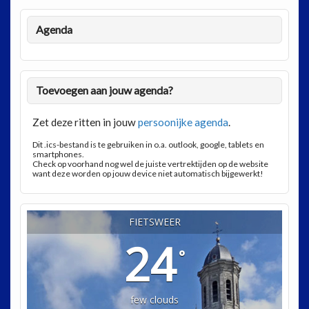
Agenda
Toevoegen aan jouw agenda?
Zet deze ritten in jouw
persoonijke agenda
.
Dit .ics-bestand is te gebruiken in o.a. outlook, google, tablets en
smartphones.
Check op voorhand nog wel de juiste vertrektijden op de website
want deze worden op jouw device niet automatisch bijgewerkt!
FIETSWEER
24
°
few clouds